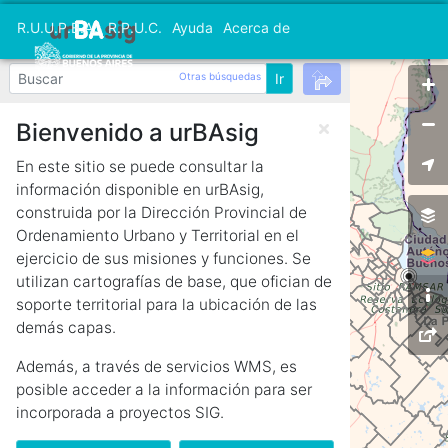
R.U.U.P.B.A.
R.P.U.C.
Ayuda
Acerca de
+
Otras búsquedas
−
Bienvenido a urBAsig
En este sitio se puede consultar la
información disponible en urBAsig,
construida por la Dirección Provincial de
Ordenamiento Urbano y Territorial en el
ejercicio de sus misiones y funciones. Se
utilizan cartografías de base, que ofician de
soporte territorial para la ubicación de las
demás capas.
Además, a través de servicios WMS, es
posible acceder a la información para ser
incorporada a proyectos SIG.