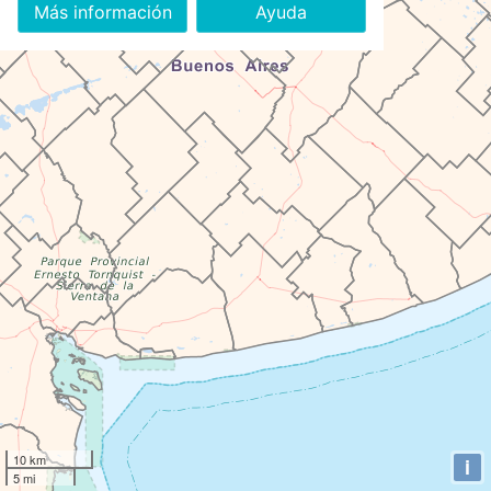
Más información
Ayuda
10 km
i
5 mi